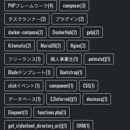
PHPフレームワーク(4)
composer(3)
タスクランナー(2)
プラグイン(2)
docker-compose(2)
DockerHub(2)
gulp(2)
Kitematic(2)
MariaDB(2)
Nginx(2)
フリーランス(1)
個人事業主(1)
.animate()(1)
Bladeテンプレート(1)
Bootstrap(1)
clickイベント(1)
component(1)
CSS(1)
データベース(1)
$.Deferred()(1)
dnsmasq(1)
Eloquent(1)
functions.php(1)
get_stylesheet_directory_uri()(1)
ORM(1)