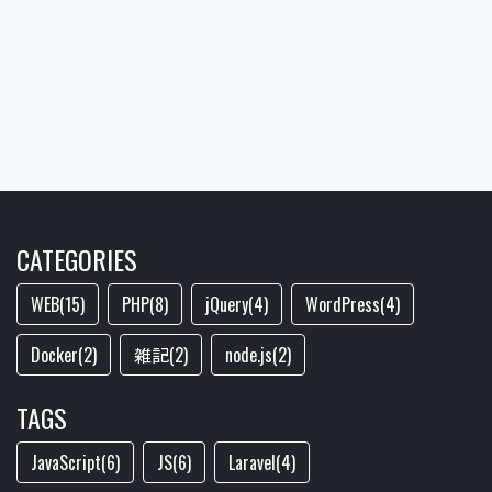
CATEGORIES
WEB(15)
PHP(8)
jQuery(4)
WordPress(4)
Docker(2)
雑記(2)
node.js(2)
TAGS
JavaScript(6)
JS(6)
Laravel(4)