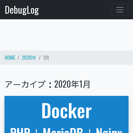
DebugLog
HOME
2020年
1月
ア
ー
カ
イ
ブ
：
2
0
2
0
年
1
月