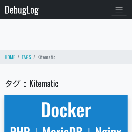
DebugLog
HOME
TAGS
Kitematic
タ
グ
：
K
i
t
e
m
a
t
i
c