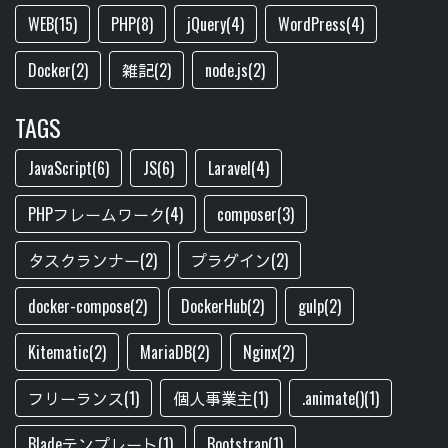
WEB(15)
PHP(8)
jQuery(4)
WordPress(4)
Docker(2)
雑記(2)
node.js(2)
TAGS
JavaScript(6)
JS(6)
Laravel(4)
PHPフレームワーク(4)
composer(3)
タスクランナー(2)
プラグイン(2)
docker-compose(2)
DockerHub(2)
gulp(2)
Kitematic(2)
MariaDB(2)
Nginx(2)
フリーランス(1)
個人事業主(1)
.animate()(1)
Bladeテンプレート(1)
Bootstrap(1)