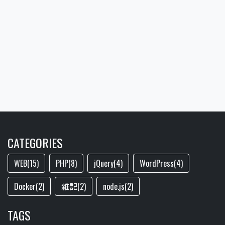
CATEGORIES
WEB(15)
PHP(8)
jQuery(4)
WordPress(4)
Docker(2)
雑記(2)
node.js(2)
TAGS