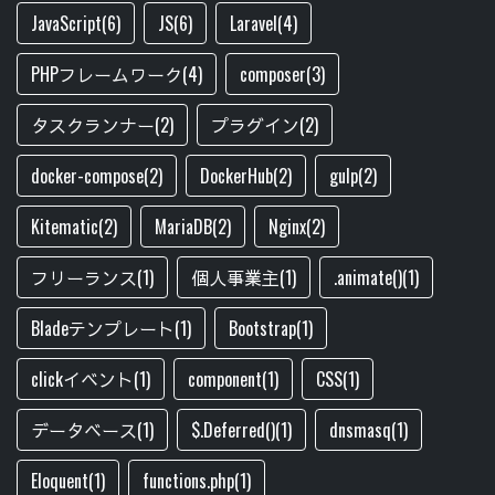
JavaScript(6)
JS(6)
Laravel(4)
PHPフレームワーク(4)
composer(3)
タスクランナー(2)
プラグイン(2)
docker-compose(2)
DockerHub(2)
gulp(2)
Kitematic(2)
MariaDB(2)
Nginx(2)
フリーランス(1)
個人事業主(1)
.animate()(1)
Bladeテンプレート(1)
Bootstrap(1)
clickイベント(1)
component(1)
CSS(1)
データベース(1)
$.Deferred()(1)
dnsmasq(1)
Eloquent(1)
functions.php(1)