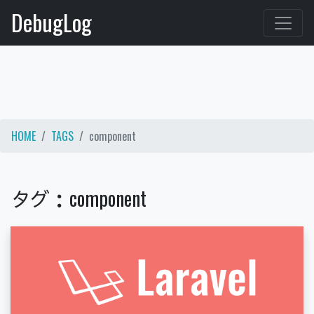
DebugLog
HOME
TAGS
component
タ
グ
：
c
o
m
p
o
n
e
n
t