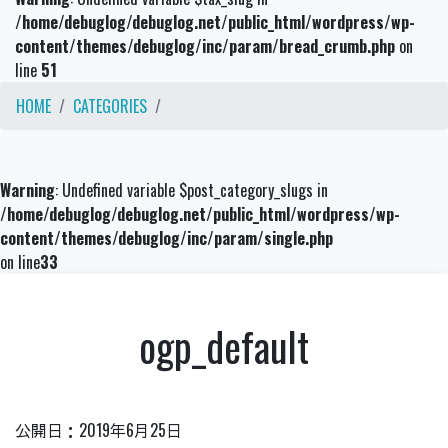
/home/debuglog/debuglog.net/public_html/wordpress/wp-
content/themes/debuglog/inc/param/bread_crumb.php
on
line
51
HOME
CATEGORIES
Warning
: Undefined variable $post_category_slugs in
/home/debuglog/debuglog.net/public_html/wordpress/wp-
content/themes/debuglog/inc/param/single.php
on line
33
o
g
p
_
d
e
f
a
u
l
t
公開日：
2019年6月25日