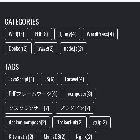
CATEGORIES
WEB(15)
PHP(8)
jQuery(4)
WordPress(4)
Docker(2)
雑記(2)
node.js(2)
TAGS
JavaScript(6)
JS(6)
Laravel(4)
PHPフレームワーク(4)
composer(3)
タスクランナー(2)
プラグイン(2)
docker-compose(2)
DockerHub(2)
gulp(2)
Kitematic(2)
MariaDB(2)
Nginx(2)