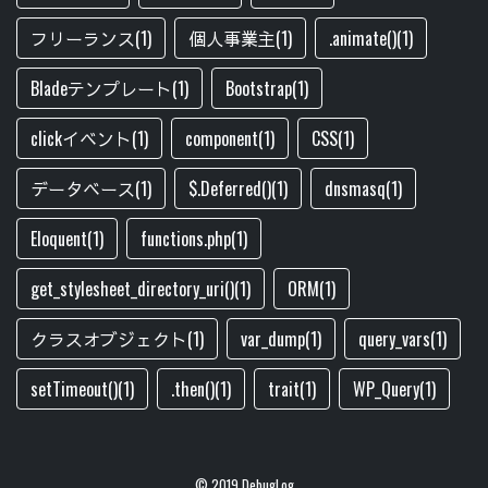
フリーランス(1)
個人事業主(1)
.animate()(1)
Bladeテンプレート(1)
Bootstrap(1)
clickイベント(1)
component(1)
CSS(1)
データベース(1)
$.Deferred()(1)
dnsmasq(1)
Eloquent(1)
functions.php(1)
get_stylesheet_directory_uri()(1)
ORM(1)
クラスオブジェクト(1)
var_dump(1)
query_vars(1)
setTimeout()(1)
.then()(1)
trait(1)
WP_Query(1)
© 2019 DebugLog