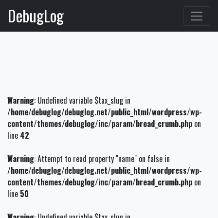
DebugLog
Warning
: Undefined variable $tax_slug in
/home/debuglog/debuglog.net/public_html/wordpress/wp-
content/themes/debuglog/inc/param/bread_crumb.php
on
line
42
Warning
: Attempt to read property "name" on false in
/home/debuglog/debuglog.net/public_html/wordpress/wp-
content/themes/debuglog/inc/param/bread_crumb.php
on
line
50
Warning
: Undefined variable $tax_slug in